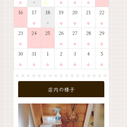
○
×
△
○
○
○
16
17
18
19
20
21
22
○
×
○
○
○
○
23
24
25
26
27
28
29
○
○
○
○
○
30
31
1
2
3
4
5
○
○
○
○
○
○
○
店内の様子
動
画
プ