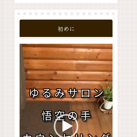
初めに
動
画
プ
レ
ー
ヤ
ー