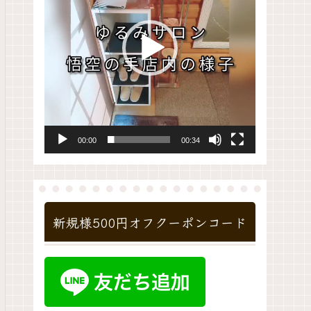
レ
ー
ヤ
ー
00:00
00:34
新規様500円オフクーポンコード