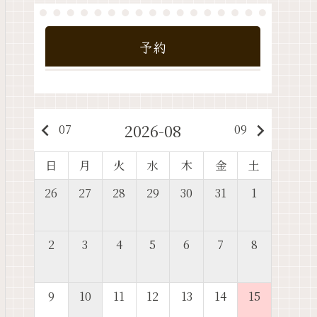
予約
2026-08
keyboard_arrow_left
keyboard_arrow_right
07
09
日
月
火
水
木
金
土
26
27
28
29
30
31
1
2
3
4
5
6
7
8
9
10
11
12
13
14
15