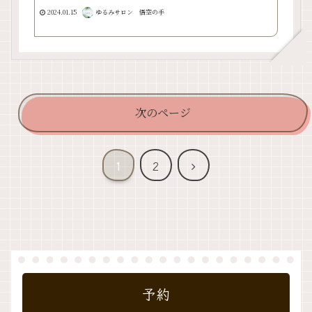
2024.01.15
ゆるみサロン 悟空の手
次のページ
次
1
2
へ
予約