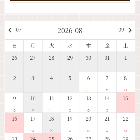
2026-08
keyboard_arrow_left
keyboard_arrow_right
07
09
日
月
火
水
木
金
土
26
27
28
29
30
31
1
2
3
4
5
6
7
8
△
○
○
9
10
11
12
13
14
15
○
×
△
○
○
○
16
17
18
19
20
21
22
○
×
○
○
○
○
23
24
25
26
27
28
29