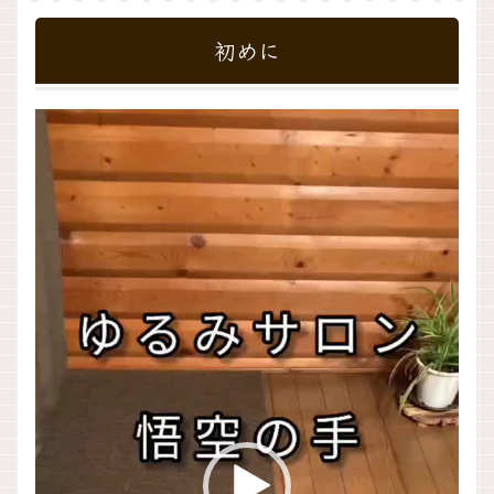
初めに
動
画
プ
レ
ー
ヤ
ー