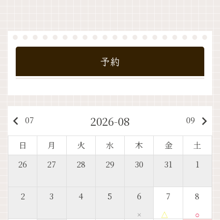
予約
2026-08
keyboard_arrow_left
keyboard_arrow_right
07
09
日
月
火
水
木
金
土
26
27
28
29
30
31
1
2
3
4
5
6
7
8
×
△
○