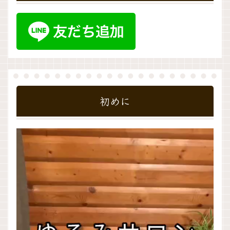
初めに
動
画
プ
レ
ー
ヤ
ー