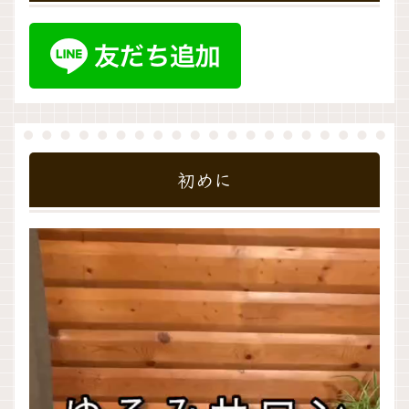
初めに
動
画
プ
レ
ー
ヤ
ー