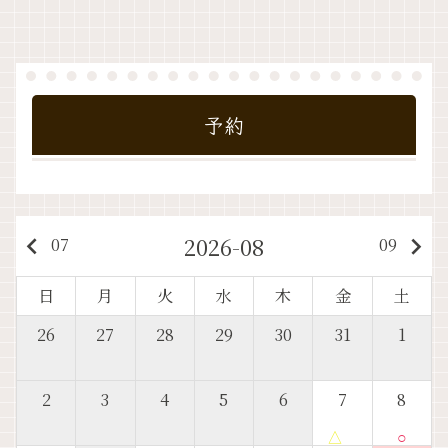
予約
2026-08
keyboard_arrow_left
keyboard_arrow_right
07
09
日
月
火
水
木
金
土
26
27
28
29
30
31
1
2
3
4
5
6
7
8
△
○