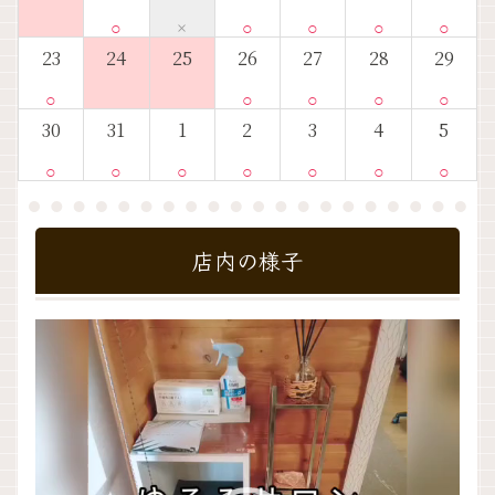
○
×
○
○
○
○
23
24
25
26
27
28
29
○
○
○
○
○
30
31
1
2
3
4
5
○
○
○
○
○
○
○
店内の様子
動
画
プ
レ
ー
ヤ