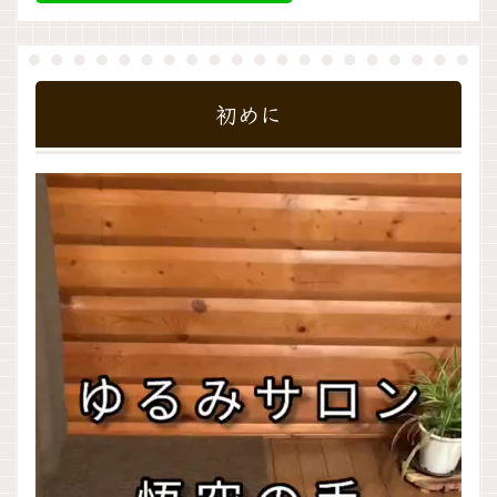
初めに
動
画
プ
レ
ー
ヤ
ー