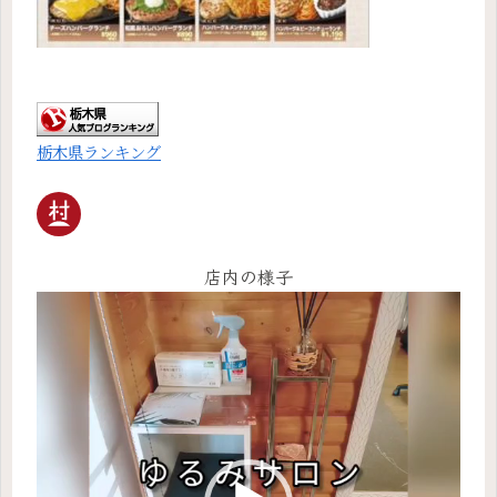
栃木県ランキング
店内の様子
動
画
プ
レ
ー
ヤ
ー