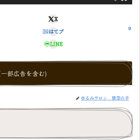
X
0
はてブ
LINE
一部広告を含む)
ゆるみサロン 悟空の手