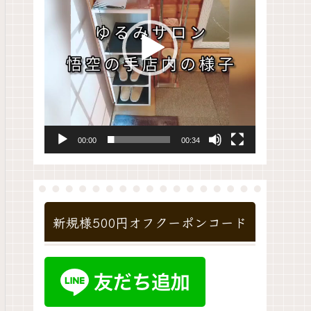
レ
ー
ヤ
ー
00:00
00:34
新規様500円オフクーポンコード