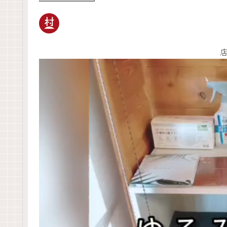
動
画
プ
レ
ー
ヤ
ー