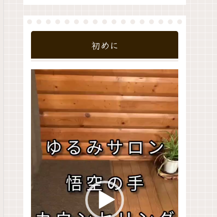
初めに
動
画
プ
レ
ー
ヤ
ー