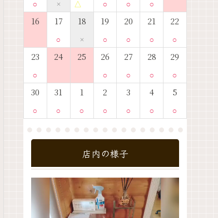
○
×
△
○
○
○
16
17
18
19
20
21
22
○
×
○
○
○
○
23
24
25
26
27
28
29
○
○
○
○
○
30
31
1
2
3
4
5
○
○
○
○
○
○
○
店内の様子
動
画
プ