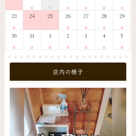
○
×
○
○
○
○
23
24
25
26
27
28
29
○
○
○
○
○
30
31
1
2
3
4
5
○
○
○
○
○
○
○
店内の様子
動
画
プ
レ
ー
ヤ