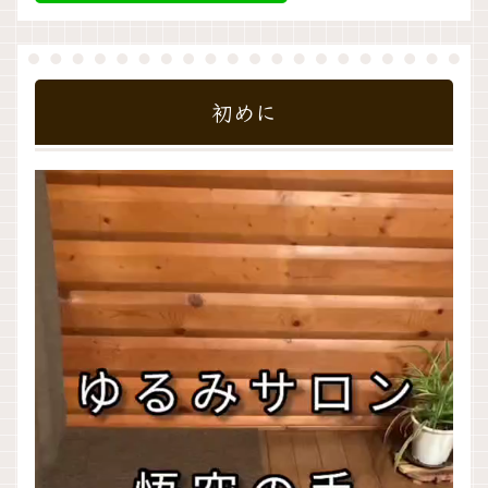
初めに
動
画
プ
レ
ー
ヤ
ー