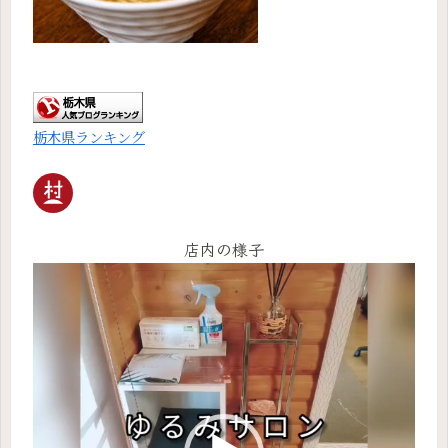
栃木県ランキング
店内の様子
動
画
プ
レ
ー
ヤ
ー