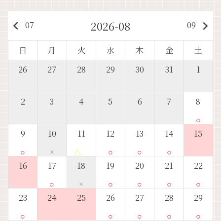
2026-08
keyboard_arrow_left
keyboard_arrow_right
07
09
日
月
火
水
木
金
土
26
27
28
29
30
31
1
2
3
4
5
6
7
8
○
9
10
11
12
13
14
15
○
×
△
○
○
○
16
17
18
19
20
21
22
○
×
○
○
○
○
23
24
25
26
27
28
29
○
○
○
○
○