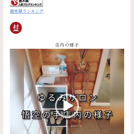
栃木県ランキング
店内の様子
動
画
プ
レ
ー
ヤ
ー