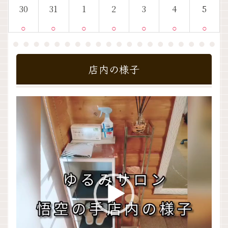
30
31
1
2
3
4
5
○
○
○
○
○
○
○
店内の様子
動
画
プ
レ
ー
ヤ
ー