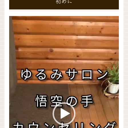
初めに
動
画
プ
レ
ー
ヤ
ー