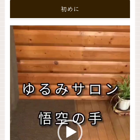
初めに
動
画
プ
レ
ー
ヤ
ー