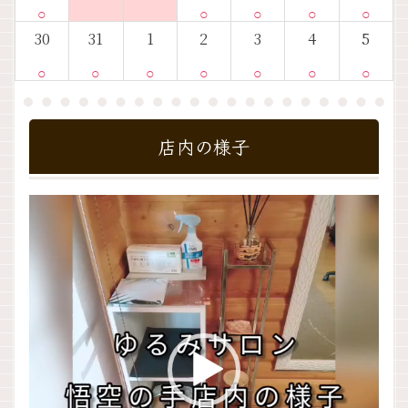
○
○
○
○
○
30
31
1
2
3
4
5
○
○
○
○
○
○
○
店内の様子
動
画
プ
レ
ー
ヤ
ー