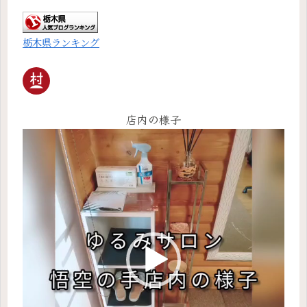
栃木県ランキング
店内の様子
動
画
プ
レ
ー
ヤ
ー