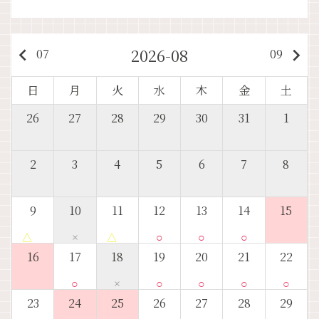
2026-08
keyboard_arrow_left
keyboard_arrow_right
07
09
日
月
火
水
木
金
土
26
27
28
29
30
31
1
2
3
4
5
6
7
8
9
10
11
12
13
14
15
△
×
△
○
○
○
16
17
18
19
20
21
22
○
×
○
○
○
○
23
24
25
26
27
28
29