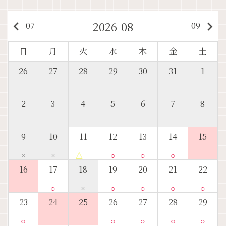
2026-08
keyboard_arrow_left
keyboard_arrow_right
07
09
日
月
火
水
木
金
土
26
27
28
29
30
31
1
2
3
4
5
6
7
8
9
10
11
12
13
14
15
×
×
△
○
○
○
16
17
18
19
20
21
22
○
×
○
○
○
○
23
24
25
26
27
28
29
○
○
○
○
○