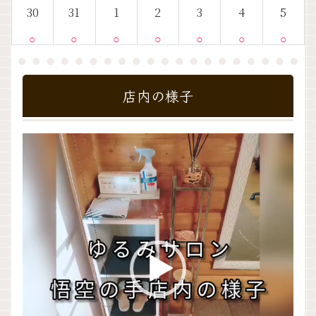
30
31
1
2
3
4
5
○
○
○
○
○
○
○
店内の様子
動
画
プ
レ
ー
ヤ
ー