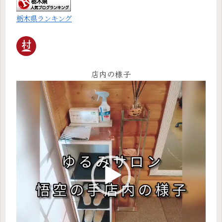
栃木県ランキング
店内の様子
動
画
プ
レ
ー
ヤ
ー