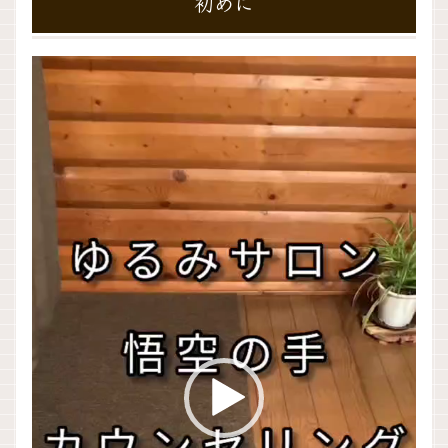
初めに
動
画
プ
レ
ー
ヤ
ー