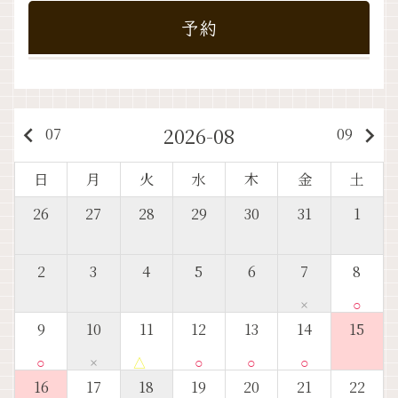
予約
2026-08
keyboard_arrow_left
keyboard_arrow_right
07
09
日
月
火
水
木
金
土
26
27
28
29
30
31
1
2
3
4
5
6
7
8
×
○
9
10
11
12
13
14
15
○
×
△
○
○
○
16
17
18
19
20
21
22