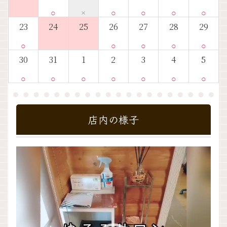
○
×
○
○
○
○
23
24
25
26
27
28
29
○
○
○
○
○
30
31
1
2
3
4
5
○
○
○
○
○
○
○
店内の様子
動
画
プ
レ
ー
ヤ