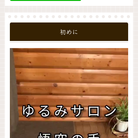
初めに
動
画
プ
レ
ー
ヤ
ー