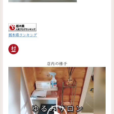
栃木県ランキング
店内の様子
動
画
プ
レ
ー
ヤ
ー