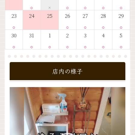
○
×
○
○
○
○
23
24
25
26
27
28
29
○
○
○
○
○
30
31
1
2
3
4
5
○
○
○
○
○
○
○
店内の様子
動
画
プ
レ
ー
ヤ