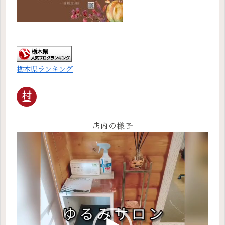
栃木県ランキング
店内の様子
動
画
プ
レ
ー
ヤ
ー