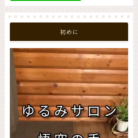
初めに
動
画
プ
レ
ー
ヤ
ー