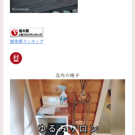
栃木県ランキング
店内の様子
動
画
プ
レ
ー
ヤ
ー