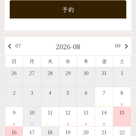
予約
2026-08
keyboard_arrow_left
keyboard_arrow_right
07
09
日
月
火
水
木
金
土
26
27
28
29
30
31
1
2
3
4
5
6
7
8
△
○
9
10
11
12
13
14
15
○
×
△
○
○
○
16
17
18
19
20
21
22