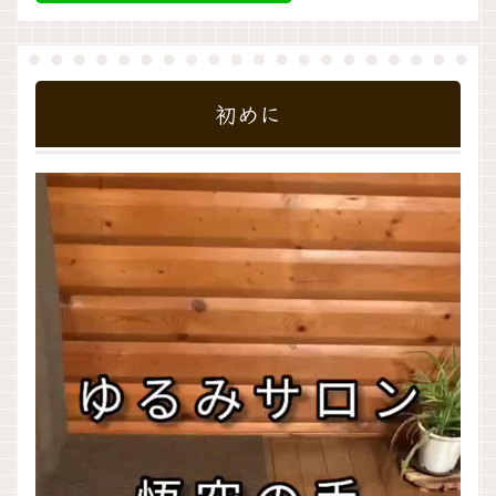
初めに
動
画
プ
レ
ー
ヤ
ー