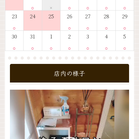
○
×
○
○
○
○
23
24
25
26
27
28
29
○
○
○
○
○
30
31
1
2
3
4
5
○
○
○
○
○
○
○
店内の様子
動
画
プ
レ
ー
ヤ