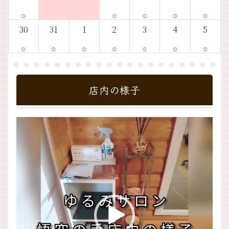
○
○
○
○
○
30
31
1
2
3
4
5
○
○
○
○
○
○
○
店内の様子
動
画
プ
レ
ー
ヤ
ー