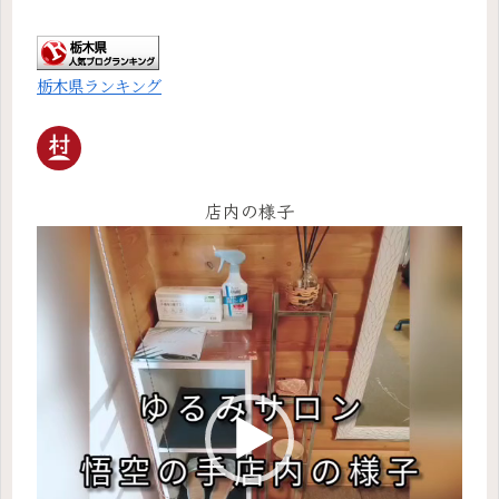
栃木県ランキング
店内の様子
動
画
プ
レ
ー
ヤ
ー