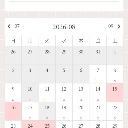
2026-08
keyboard_arrow_left
keyboard_arrow_right
07
09
日
月
火
水
木
金
土
26
27
28
29
30
31
1
2
3
4
5
6
7
8
△
○
9
10
11
12
13
14
15
○
×
△
○
○
○
16
17
18
19
20
21
22
○
×
○
○
○
○
23
24
25
26
27
28
29