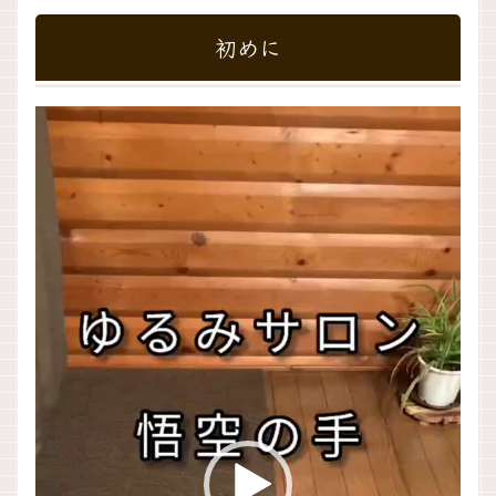
初めに
動
画
プ
レ
ー
ヤ
ー