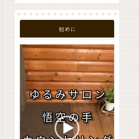
初めに
動
画
プ
レ
ー
ヤ
ー