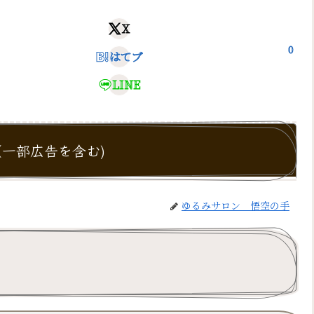
X
0
はてブ
LINE
一部広告を含む)
ゆるみサロン 悟空の手