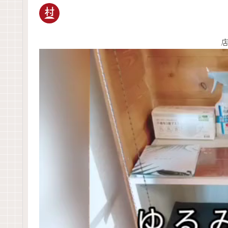
動
画
プ
レ
ー
ヤ
ー