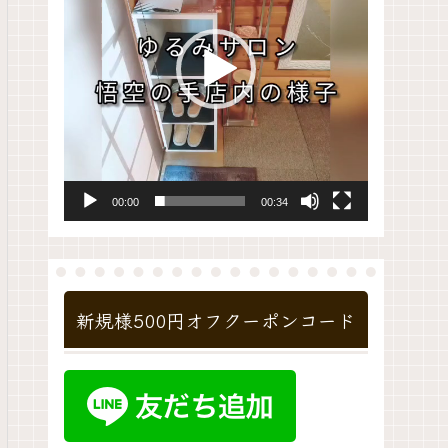
レ
ー
ヤ
ー
00:00
00:34
新規様500円オフクーポンコード