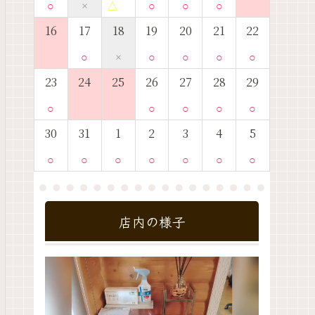
○
×
△
○
○
○
16
17
18
19
20
21
22
○
×
○
○
○
○
23
24
25
26
27
28
29
○
○
○
○
○
30
31
1
2
3
4
5
○
○
○
○
○
○
○
店内の様子
動
画
プ