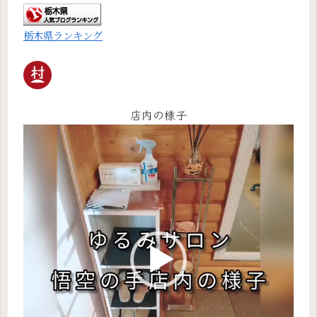
栃木県ランキング
店内の様子
動
画
プ
レ
ー
ヤ
ー