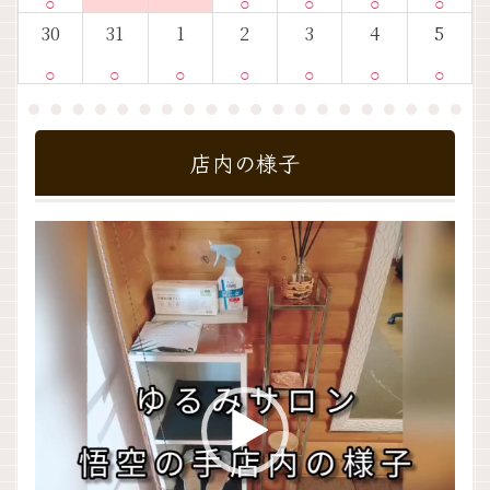
○
○
○
○
○
30
31
1
2
3
4
5
○
○
○
○
○
○
○
店内の様子
動
画
プ
レ
ー
ヤ
ー