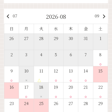
2026-08
keyboard_arrow_left
keyboard_arrow_right
07
09
日
月
火
水
木
金
土
26
27
28
29
30
31
1
2
3
4
5
6
7
8
○
9
10
11
12
13
14
15
○
×
△
○
○
○
16
17
18
19
20
21
22
○
×
○
○
○
○
23
24
25
26
27
28
29