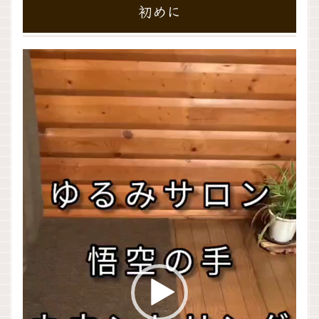
初めに
動
画
プ
レ
ー
ヤ
ー