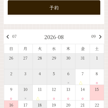
予約
2026-08
keyboard_arrow_left
keyboard_arrow_right
07
09
日
月
火
水
木
金
土
26
27
28
29
30
31
1
2
3
4
5
6
7
8
×
△
○
9
10
11
12
13
14
15
○
×
△
○
○
○
16
17
18
19
20
21
22