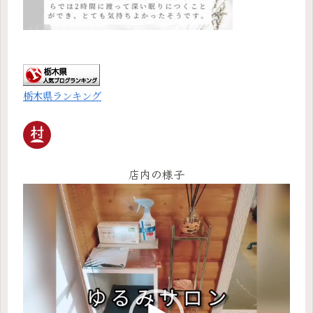
栃木県ランキング
店内の様子
動
画
プ
レ
ー
ヤ
ー