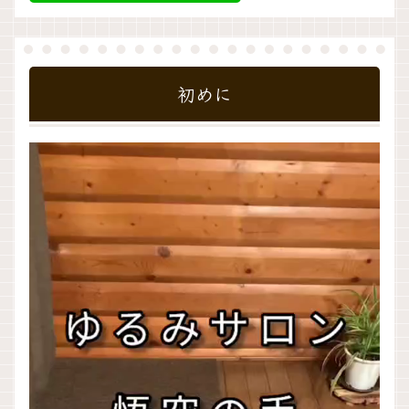
初めに
動
画
プ
レ
ー
ヤ
ー