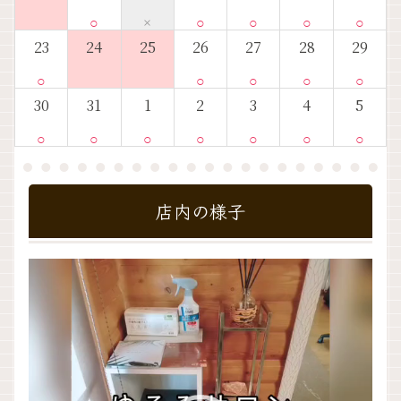
○
×
○
○
○
○
23
24
25
26
27
28
29
○
○
○
○
○
30
31
1
2
3
4
5
○
○
○
○
○
○
○
店内の様子
動
画
プ
レ
ー
ヤ