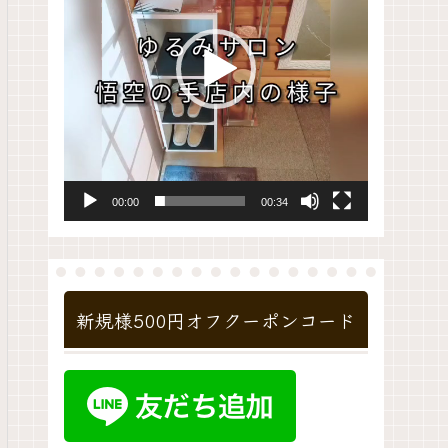
レ
ー
ヤ
ー
00:00
00:34
新規様500円オフクーポンコード