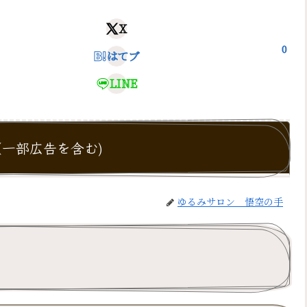
X
0
はてブ
LINE
一部広告を含む)
ゆるみサロン 悟空の手