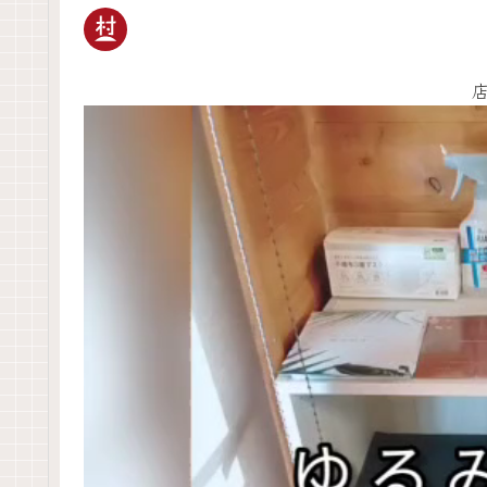
動
画
プ
レ
ー
ヤ
ー