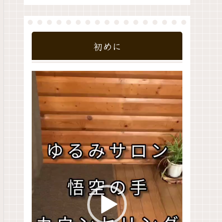
初めに
動
画
プ
レ
ー
ヤ
ー