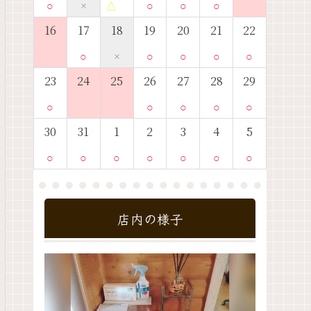
○
×
△
○
○
○
16
17
18
19
20
21
22
○
×
○
○
○
○
23
24
25
26
27
28
29
○
○
○
○
○
30
31
1
2
3
4
5
○
○
○
○
○
○
○
店内の様子
動
画
プ