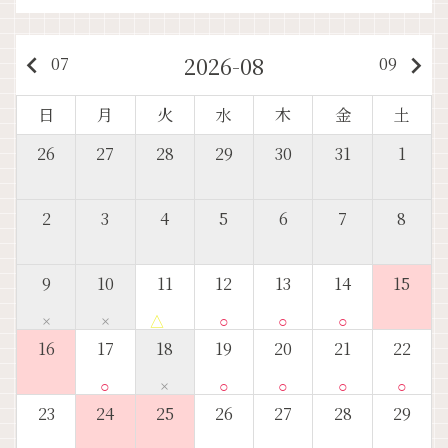
2026-08
keyboard_arrow_left
keyboard_arrow_right
07
09
日
月
火
水
木
金
土
26
27
28
29
30
31
1
2
3
4
5
6
7
8
9
10
11
12
13
14
15
×
×
△
○
○
○
16
17
18
19
20
21
22
○
×
○
○
○
○
23
24
25
26
27
28
29