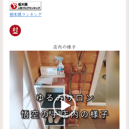
栃木県ランキング
店内の様子
動
画
プ
レ
ー
ヤ
ー