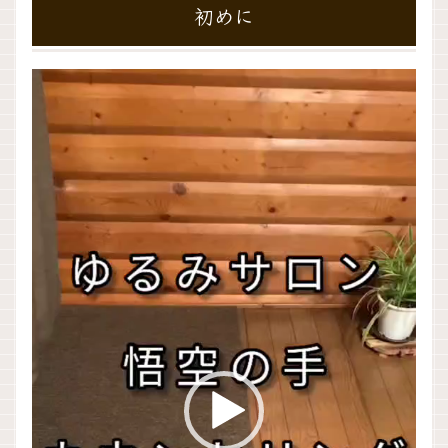
初めに
動
画
プ
レ
ー
ヤ
ー