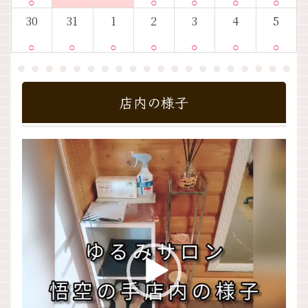
○
○
○
○
○
30
31
1
2
3
4
5
○
○
○
○
○
○
○
店内の様子
動
画
プ
レ
ー
ヤ
ー