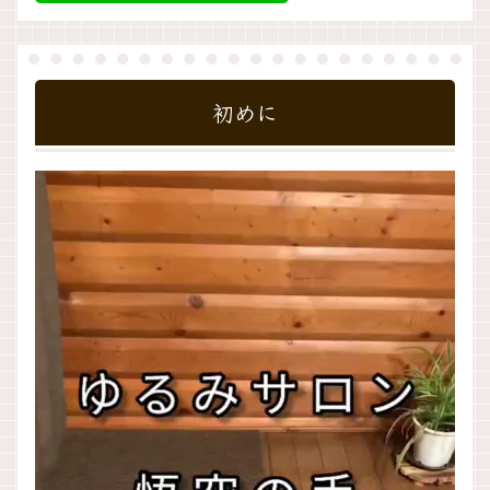
初めに
動
画
プ
レ
ー
ヤ
ー