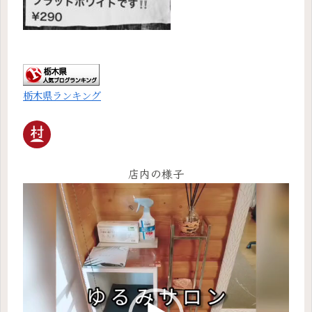
栃木県ランキング
店内の様子
動
画
プ
レ
ー
ヤ
ー