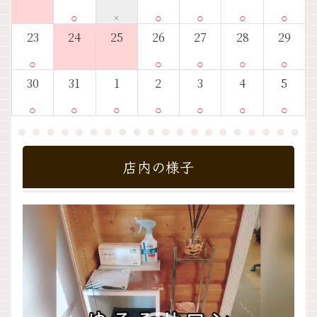
○
×
○
○
○
○
23
24
25
26
27
28
29
○
○
○
○
○
30
31
1
2
3
4
5
○
○
○
○
○
○
○
店内の様子
動
画
プ
レ
ー
ヤ