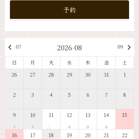
予約
2026-08
keyboard_arrow_left
keyboard_arrow_right
07
09
日
月
火
水
木
金
土
26
27
28
29
30
31
1
2
3
4
5
6
7
8
9
10
11
12
13
14
15
×
×
△
○
○
○
16
17
18
19
20
21
22