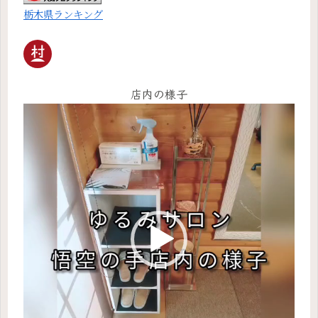
栃木県ランキング
店内の様子
動
画
プ
レ
ー
ヤ
ー