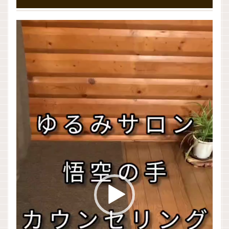
動
画
プ
レ
ー
ヤ
ー