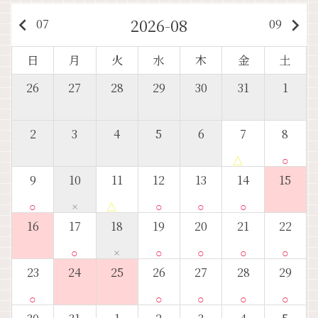
2026-08
keyboard_arrow_left
keyboard_arrow_right
07
09
日
月
火
水
木
金
土
26
27
28
29
30
31
1
2
3
4
5
6
7
8
△
○
9
10
11
12
13
14
15
○
×
△
○
○
○
16
17
18
19
20
21
22
○
×
○
○
○
○
23
24
25
26
27
28
29
○
○
○
○
○