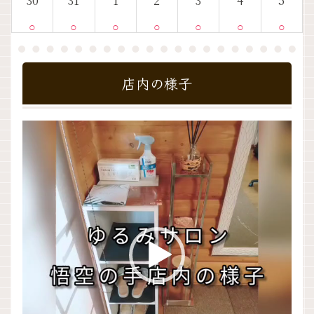
30
31
1
2
3
4
5
○
○
○
○
○
○
○
店内の様子
動
画
プ
レ
ー
ヤ
ー