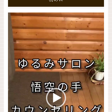
動
画
プ
レ
ー
ヤ
ー