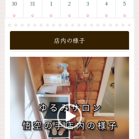
30
31
1
2
3
4
5
○
○
○
○
○
○
○
店内の様子
動
画
プ
レ
ー
ヤ
ー