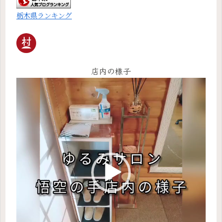
栃木県ランキング
店内の様子
動
画
プ
レ
ー
ヤ
ー