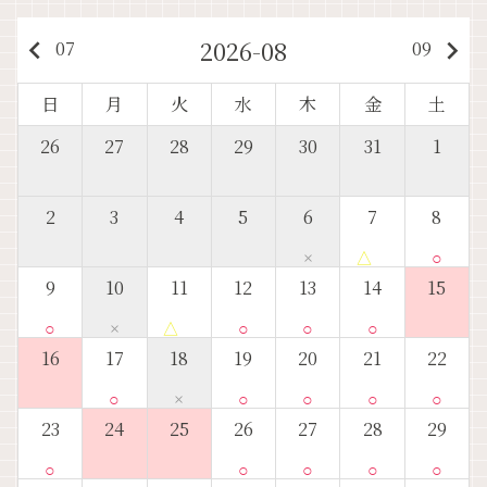
2026-08
keyboard_arrow_left
keyboard_arrow_right
07
09
日
月
火
水
木
金
土
26
27
28
29
30
31
1
2
3
4
5
6
7
8
×
△
○
9
10
11
12
13
14
15
○
×
△
○
○
○
16
17
18
19
20
21
22
○
×
○
○
○
○
23
24
25
26
27
28
29
○
○
○
○
○