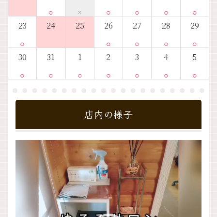
○
×
○
○
○
○
23
24
25
26
27
28
29
○
○
○
○
○
30
31
1
2
3
4
5
○
○
○
○
○
○
○
店内の様子
動
画
プ
レ
ー
ヤ