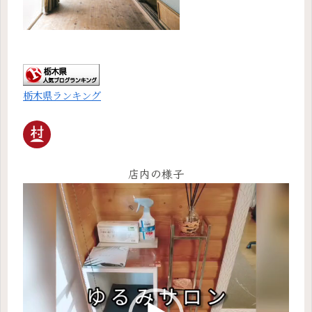
栃木県ランキング
店内の様子
動
画
プ
レ
ー
ヤ
ー