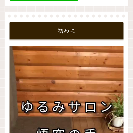
初めに
動
画
プ
レ
ー
ヤ
ー