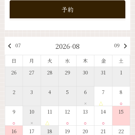
予約
2026-08
keyboard_arrow_left
keyboard_arrow_right
07
09
日
月
火
水
木
金
土
26
27
28
29
30
31
1
2
3
4
5
6
7
8
×
△
○
9
10
11
12
13
14
15
○
×
△
○
○
○
16
17
18
19
20
21
22