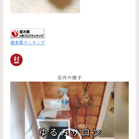
栃木県ランキング
店内の様子
動
画
プ
レ
ー
ヤ
ー