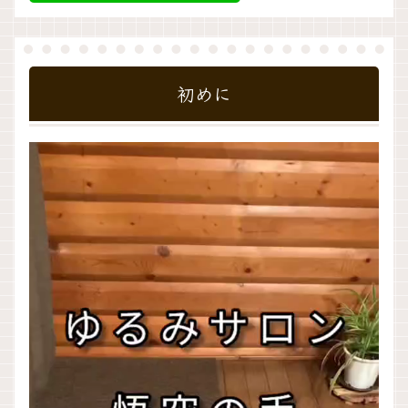
初めに
動
画
プ
レ
ー
ヤ
ー