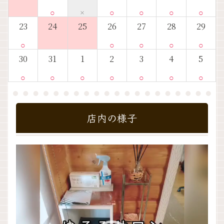
○
×
○
○
○
○
23
24
25
26
27
28
29
○
○
○
○
○
30
31
1
2
3
4
5
○
○
○
○
○
○
○
店内の様子
動
画
プ
レ
ー
ヤ