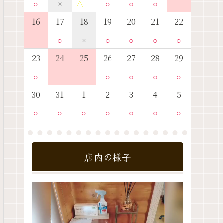
○
×
△
○
○
○
16
17
18
19
20
21
22
○
×
○
○
○
○
23
24
25
26
27
28
29
○
○
○
○
○
30
31
1
2
3
4
5
○
○
○
○
○
○
○
店内の様子
動
画
プ