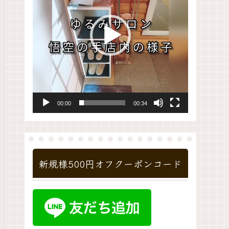
レ
ー
ヤ
ー
00:00
00:34
新規様500円オフクーポンコード