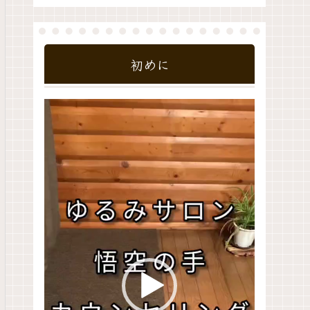
初めに
動
画
プ
レ
ー
ヤ
ー