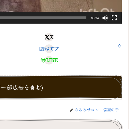
00:34
X
0
はてブ
LINE
一部広告を含む)
ゆるみサロン 悟空の手