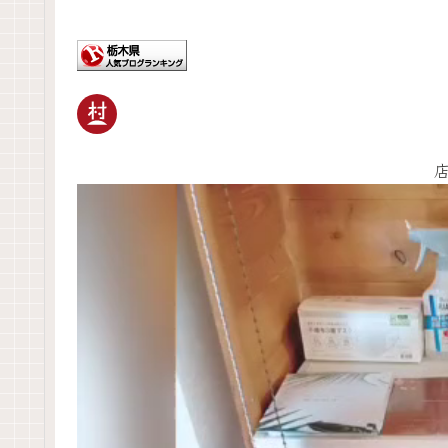
動
画
プ
レ
ー
ヤ
ー