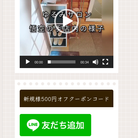
レ
ー
ヤ
ー
00:00
00:34
新規様500円オフクーポンコード