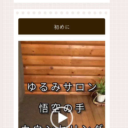
初めに
動
画
プ
レ
ー
ヤ
ー