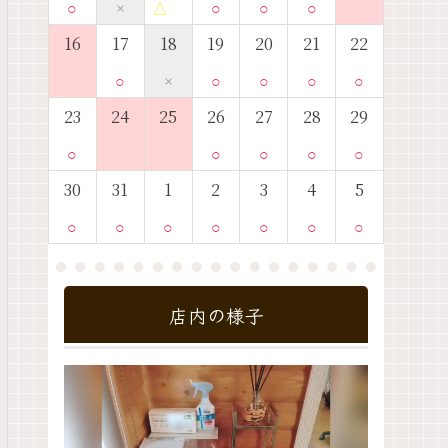
○
×
△
○
○
○
16
17
18
19
20
21
22
○
×
○
○
○
○
23
24
25
26
27
28
29
○
○
○
○
○
30
31
1
2
3
4
5
○
○
○
○
○
○
○
店内の様子
動
画
プ