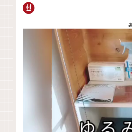
動
画
プ
レ
ー
ヤ
ー