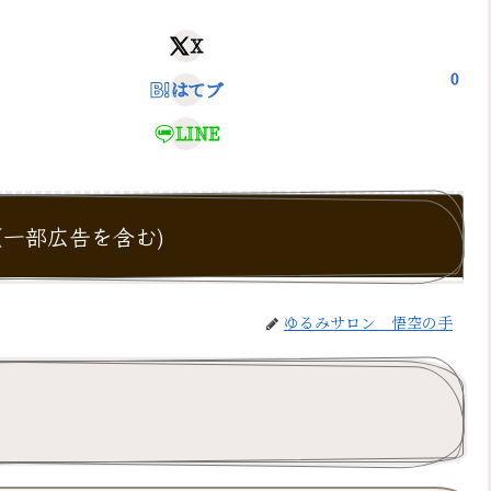
X
0
はてブ
LINE
一部広告を含む)
ゆるみサロン 悟空の手