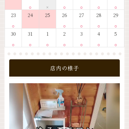
○
×
○
○
○
○
23
24
25
26
27
28
29
○
○
○
○
○
30
31
1
2
3
4
5
○
○
○
○
○
○
○
店内の様子
動
画
プ
レ
ー
ヤ