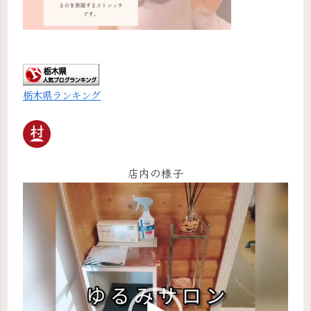
栃木県ランキング
店内の様子
動
画
プ
レ
ー
ヤ
ー