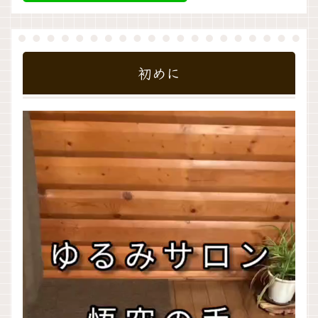
初めに
動
画
プ
レ
ー
ヤ
ー