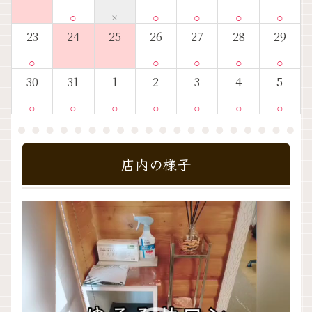
○
×
○
○
○
○
23
24
25
26
27
28
29
○
○
○
○
○
30
31
1
2
3
4
5
○
○
○
○
○
○
○
店内の様子
動
画
プ
レ
ー
ヤ