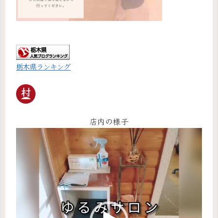
栃木県ランキング
店内の様子
動
画
プ
レ
ー
ヤ
ー