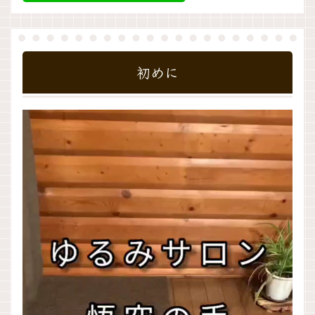
初めに
動
画
プ
レ
ー
ヤ
ー