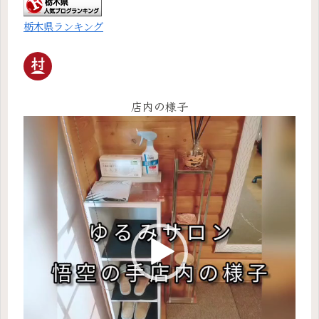
栃木県ランキング
店内の様子
動
画
プ
レ
ー
ヤ
ー