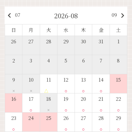
2026-08
keyboard_arrow_left
keyboard_arrow_right
07
09
日
月
火
水
木
金
土
26
27
28
29
30
31
1
2
3
4
5
6
7
8
9
10
11
12
13
14
15
×
×
△
○
○
○
16
17
18
19
20
21
22
○
×
○
○
○
○
23
24
25
26
27
28
29
○
○
○
○
○