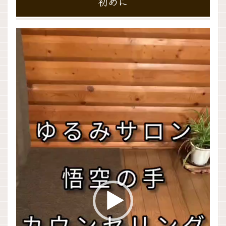
初めに
動
画
プ
レ
ー
ヤ
ー