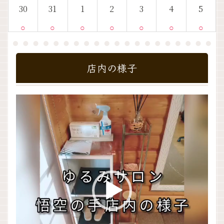
30
31
1
2
3
4
5
○
○
○
○
○
○
○
店内の様子
動
画
プ
レ
ー
ヤ
ー