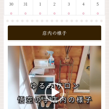
30
31
1
2
3
4
5
○
○
○
○
○
○
○
店内の様子
動
画
プ
レ
ー
ヤ
ー