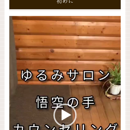
初めに
動
画
プ
レ
ー
ヤ
ー