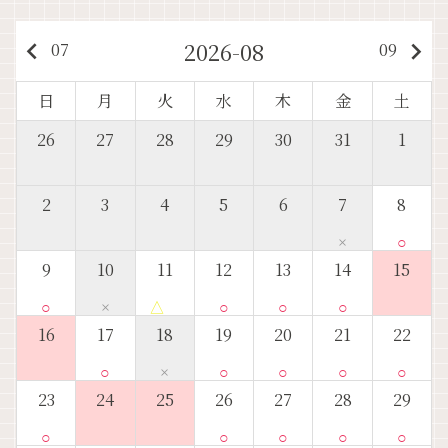
2026-08
keyboard_arrow_left
keyboard_arrow_right
07
09
日
月
火
水
木
金
土
26
27
28
29
30
31
1
2
3
4
5
6
7
8
×
○
9
10
11
12
13
14
15
○
×
△
○
○
○
16
17
18
19
20
21
22
○
×
○
○
○
○
23
24
25
26
27
28
29
○
○
○
○
○