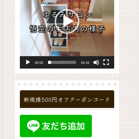
レ
ー
ヤ
ー
00:00
00:34
新規様500円オフクーポンコード