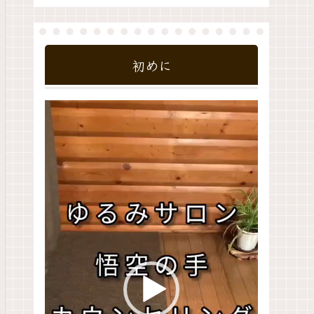
初めに
動
画
プ
レ
ー
ヤ
ー