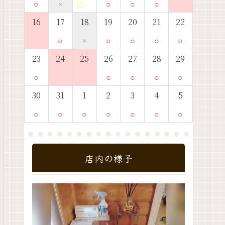
○
×
△
○
○
○
16
17
18
19
20
21
22
○
×
○
○
○
○
23
24
25
26
27
28
29
○
○
○
○
○
30
31
1
2
3
4
5
○
○
○
○
○
○
○
店内の様子
動
画
プ