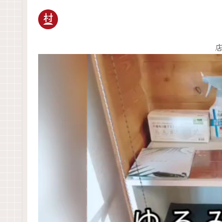
動
画
プ
レ
ー
ヤ
ー