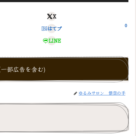
X
0
はてブ
LINE
一部広告を含む)
ゆるみサロン 悟空の手