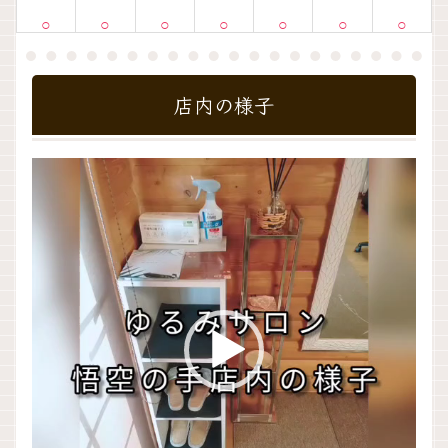
○
○
○
○
○
○
○
店内の様子
動
画
プ
レ
ー
ヤ
ー