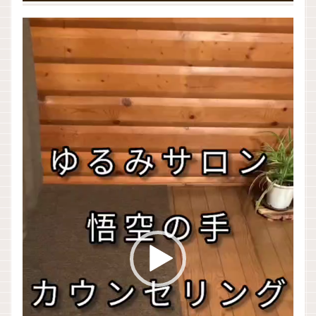
動
画
プ
レ
ー
ヤ
ー