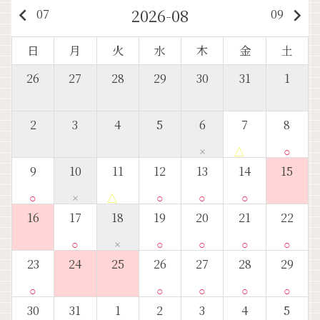
2026-08
keyboard_arrow_left
keyboard_arrow_right
07
09
日
月
火
水
木
金
土
26
27
28
29
30
31
1
2
3
4
5
6
7
8
×
△
○
9
10
11
12
13
14
15
○
×
△
○
○
○
16
17
18
19
20
21
22
○
×
○
○
○
○
23
24
25
26
27
28
29
○
○
○
○
○
30
31
1
2
3
4
5