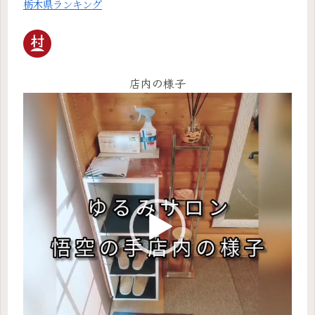
栃木県ランキング
店内の様子
動
画
プ
レ
ー
ヤ
ー