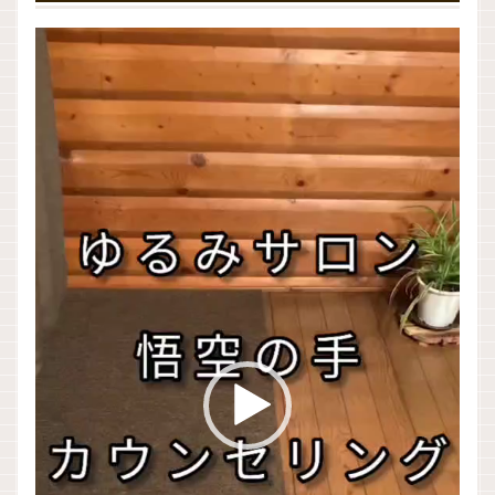
動
画
プ
レ
ー
ヤ
ー