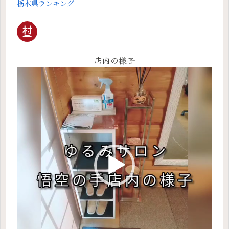
栃木県ランキング
店内の様子
動
画
プ
レ
ー
ヤ
ー