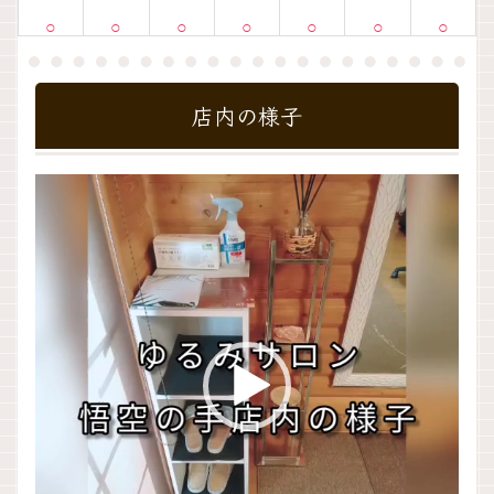
○
○
○
○
○
○
○
店内の様子
動
画
プ
レ
ー
ヤ
ー