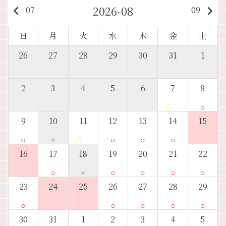
2026-08
keyboard_arrow_left
keyboard_arrow_right
07
09
日
月
火
水
木
金
土
26
27
28
29
30
31
1
2
3
4
5
6
7
8
△
○
9
10
11
12
13
14
15
○
×
△
○
○
○
16
17
18
19
20
21
22
○
×
○
○
○
○
23
24
25
26
27
28
29
○
○
○
○
○
30
31
1
2
3
4
5