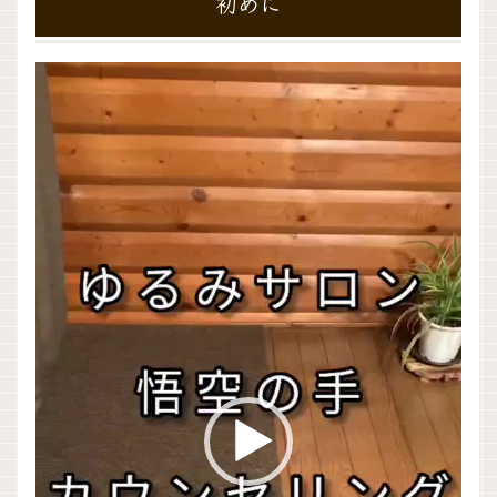
初めに
動
画
プ
レ
ー
ヤ
ー