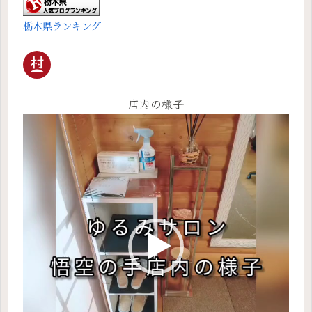
栃木県ランキング
店内の様子
動
画
プ
レ
ー
ヤ
ー