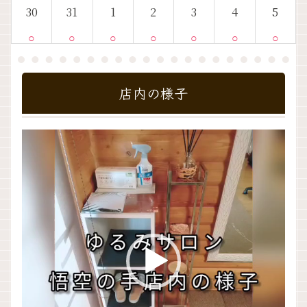
30
31
1
2
3
4
5
○
○
○
○
○
○
○
店内の様子
動
画
プ
レ
ー
ヤ
ー