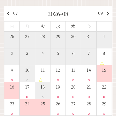
2026-08
keyboard_arrow_left
keyboard_arrow_right
07
09
日
月
火
水
木
金
土
26
27
28
29
30
31
1
2
3
4
5
6
7
8
△
9
10
11
12
13
14
15
○
×
△
○
○
○
16
17
18
19
20
21
22
○
×
○
○
○
○
23
24
25
26
27
28
29
○
○
○
○
○