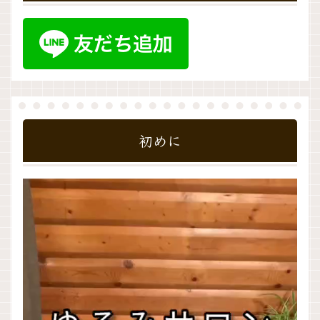
初めに
動
画
プ
レ
ー
ヤ
ー