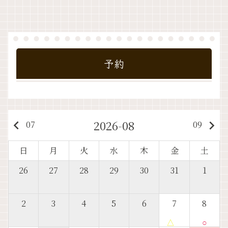
予約
2026-08
keyboard_arrow_left
keyboard_arrow_right
07
09
日
月
火
水
木
金
土
26
27
28
29
30
31
1
2
3
4
5
6
7
8
△
○