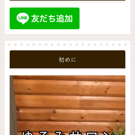
初めに
動
画
プ
レ
ー
ヤ
ー