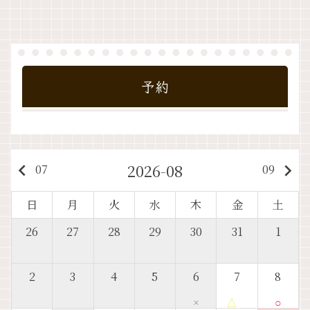
予約
2026-08
keyboard_arrow_left
keyboard_arrow_right
07
09
日
月
火
水
木
金
土
26
27
28
29
30
31
1
2
3
4
5
6
7
8
×
△
○