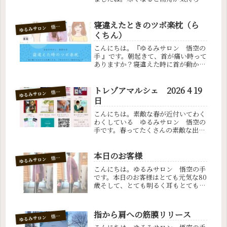
いですね。白湯を飲んで体ぽかぽか。
承泣（しょうきゅう）のツボ承泣（し
ょうきゅう）のツボは目のかゆみ、涙
寝違えたときのツボ楽枕（ら
ゆ
るみサロン 悟空の手
目、充血などに効きます。承泣（しょ
くちん）
う...
こんにちは。『ゆるみサロン 悟空の
手 』です。朝起きて、首が痛い時って
ありますか？寝違えた時に首が動かせ
なくて辛い経験がおありのかたにおす
すめのツボですよ。楽枕（らくちん）
のツボこのツボは首から肩のこわばり
トレゾアマルシェ 2026 4 19
ゆ
るみサロン 悟空の手
に効くツボです。楽枕（らくちん）
日
の...
こんにちは。素敵な春が近付いてわく
わくしている ゆるみサロン 悟空の
手です。春ってたくさんの素敵な出会
いがありそうで、とても大好きです。
最近はすべての行動をどうやったら楽
しめるかを楽しみながら考えていま
本日のお客様
ゆ
るみサロン 悟空の手
す。皆様も楽しく過ごしていますか？
こんにちは。ゆるみサロン 悟空の手
楽し...
です。本日のお客様はとても元気な80
歳そして、とても明るく耳もとても良
い女性。日本舞踊を75歳まで30年も
踊り5年前に引退。とても活発的に行
動していて、今でも働きに出ているパ
指から肩への筋膜リリース
ゆ
るみサロン 悟空の手
ワフルなお客様。元々腰が弱いとの...