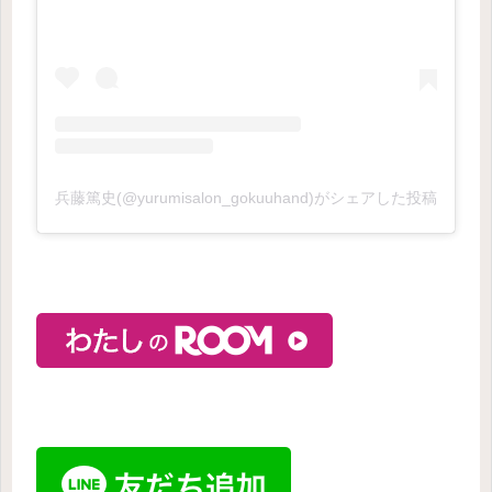
兵藤篤史(@yurumisalon_gokuuhand)がシェアした投稿