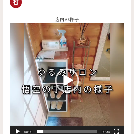
店内の様子
動
画
プ
レ
ー
ヤ
ー
00:00
00:34