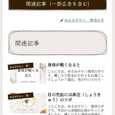
関連記事（一部広告を含む)
ゆるみサロン 悟空の手
関連記事
身体が軽くなると
ゆ
るみサロン 悟空の手
こんにちは。ゆるみサロン悟空の手で
す。優しさで包まれた日々をお過ごし
でしょうか？最近、気が付いたのです
が、自分自身行動するきっかけについ
て。これってステキな人と話す事によ
って感情が動かされ、行動的になるよ
目の充血には承泣（しょうき
ゆ
るみサロン 悟空の手
うな気がしています。皆さんはどうで
ゅう）のツボ
す...
こんにちは。ゆるみサロン 悟空の手
です。今日から本格的な秋がやってき
ましたね。寒くなると湯舟が気持ちい