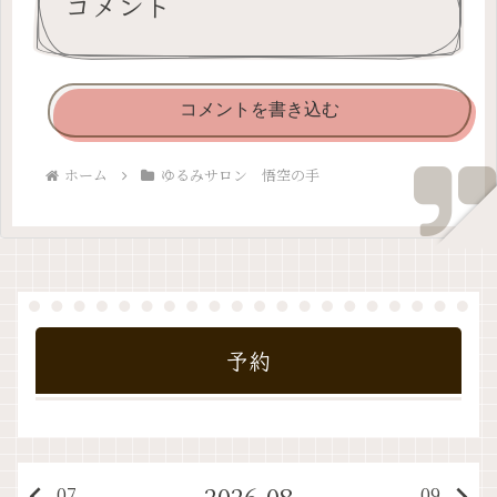
コメント
コメントを書き込む
ホーム
ゆるみサロン 悟空の手
予約
2026-08
keyboard_arrow_left
keyboard_arrow_right
07
09