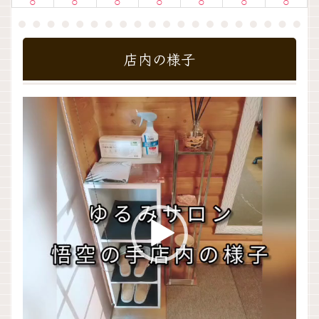
店内の様子
動
画
プ
レ
ー
ヤ
ー