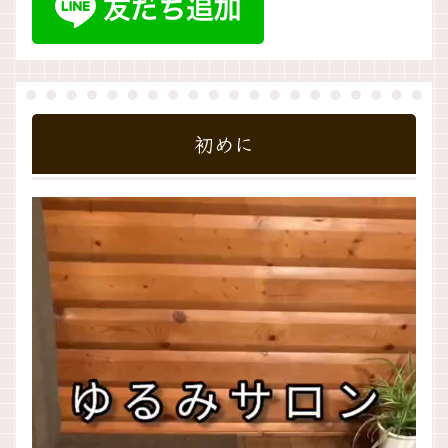
初めに
動
画
プ
レ
ー
ヤ
ー