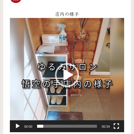
店内の様子
動
画
プ
レ
ー
ヤ
ー
00:00
00:34