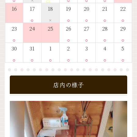
16
17
18
19
20
21
22
○
×
○
○
○
○
23
24
25
26
27
28
29
○
○
○
○
○
30
31
1
2
3
4
5
○
○
○
○
○
○
○
店内の様子
動
画
プ
レ