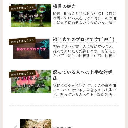
感じ。体つきがすらりとしているさ
格言の魅力
気持ちを明るくする
ま。態度が洗練されているさま。賢
い。利...
格言【困ったときはお互い様】（自分
が困っている人を助ける時に、その相
手に気を使わせないようにいう、気遣
いの言葉）格言とは簡単に言い表した
人間の生き方。１つでも共感して頂い
たら嬉しいです
はじめてのブログです( ´艸｀)
気持ちを明るくする
初めてブログ書く人に役に立つこと。
読んで頂いたら感謝します。お伝えし
たい事 新しい挑戦新しい事に挑戦。
子供は常に新しい事に挑戦している。
私は、自分が新しい挑戦をすること
で、子供達がすごく頑張っている事に
怒っている人への上手な対処
気持ちを明るくする
築かされました。何も分からないま
法
ま、幼...
気軽に穏やかに生きていくこの事を知
っているだけでも、生きやすい人生で
す。怒っている人への上手な対処法
3ステップ↓· 絶対やってはいけない
こと一緒に腹を立てる怒ってる人は自
分が絶対正しいと思っているので、反
論するとますます怒りがエスカレー
ト...