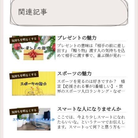
関連記事
プレゼントの魅力
気持ちを明るくする
プレゼントの意味は『相手の前に差し
出す』『贈り物』渡す人の気持ちを込
めて相手に渡す事で、喜ぶ顔が見れま
す。格言【喜ばす事が1番楽しい】・
プレゼントと言えば・家族のプレゼン
ト 親は子供から貰ったプレゼントが
スポーツの魅力
気持ちを明るくする
一番嬉しいはず。
スポーツを見るのは好きですか？ 格
言【応援される事が1番嬉しい】・世
界のスポーツ人口ランキング・なぜ人
はお金を払ってまで、スポーツ観戦す
るのか人の脳にはミラーニューロンと
いうものがあり、他人の動きを見てい
スマートな人になりませんか
気持ちを明るくする
るだけで、自分が動いてるように感じ
られる
ここでは、今より少しスマートになれ
たらいいな。というテーマでお伝えし
ます。スマートって何？と思う方もい
るかもしれません。まず、スマートと
はどんなイメージなのか？おしゃれな