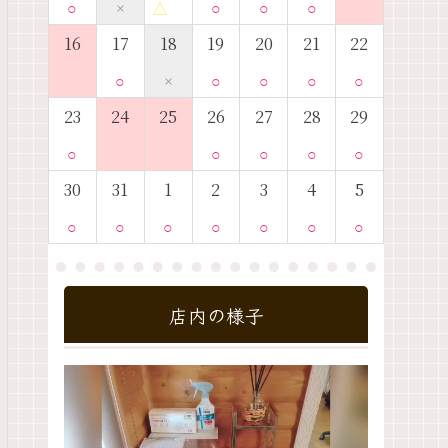
○
×
△
○
○
○
16
17
18
19
20
21
22
○
×
○
○
○
○
23
24
25
26
27
28
29
○
○
○
○
○
30
31
1
2
3
4
5
○
○
○
○
○
○
○
店内の様子
動
画
プ