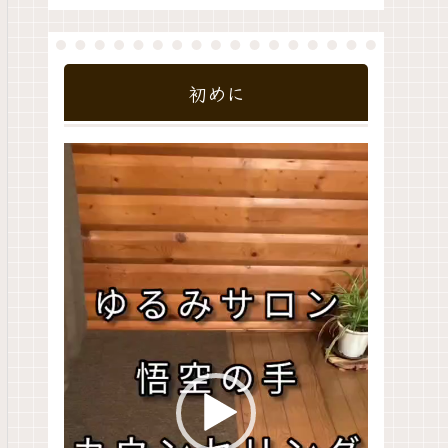
初めに
動
画
プ
レ
ー
ヤ
ー