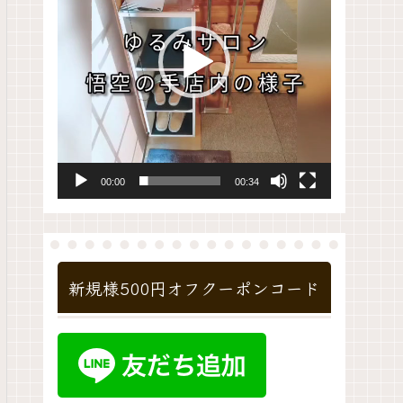
レ
ー
ヤ
ー
00:00
00:34
新規様500円オフクーポンコード