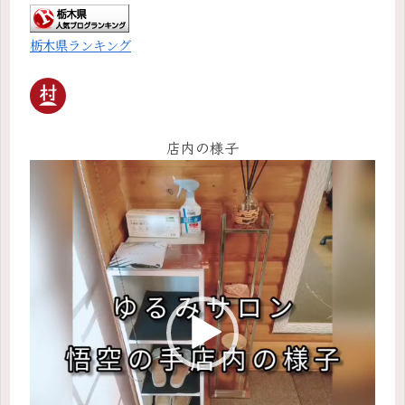
栃木県ランキング
店内の様子
動
画
プ
レ
ー
ヤ
ー