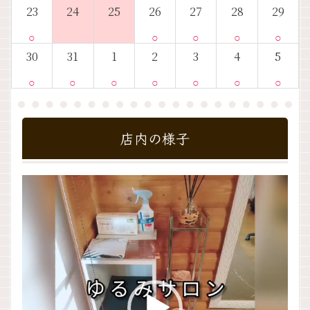
23
24
25
26
27
28
29
○
○
○
○
○
30
31
1
2
3
4
5
○
○
○
○
○
○
○
店内の様子
動
画
プ
レ
ー
ヤ
ー