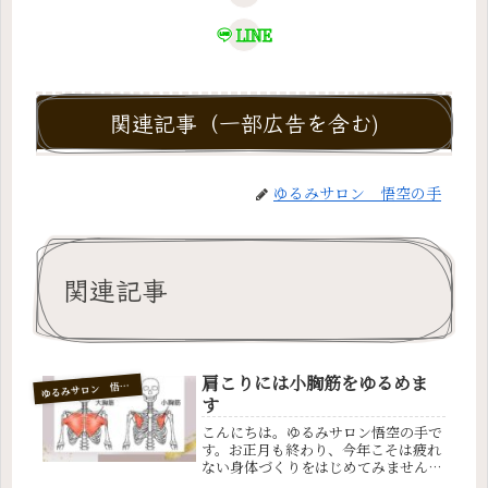
LINE
関連記事（一部広告を含む)
ゆるみサロン 悟空の手
関連記事
肩こりには小胸筋をゆるめま
ゆ
るみサロン 悟空の手
す
こんにちは。ゆるみサロン悟空の手で
す。お正月も終わり、今年こそは疲れ
ない身体づくりをはじめてみません
か？今年のテーマ『健康1番』です。