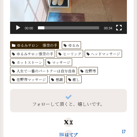
00:00
00:34
ゆるみサロン 悟空の手
ゆるみ
ゆるみサロン悟空の手
ヒーリング
ヘッドマッサージ
ホットストーン
マッサージ
人生で一番のパートナーは自分自身
佐野市
佐野市マッサージ
感謝
癒し
フォローして頂くと、嬉しいです。
X
17
はてブ