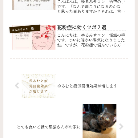
こんばんは。ゆるみサロン 悟空の手
です。『なんで肩こりになるのかな』
と思った事ありますか？それは、首の
位置と巻き肩のせいかもしれません。
そこで、どこでもできる簡単巻き肩解
消ストレッチご紹介しますね。巻き肩
花粉症に効くツボ２選
ゆ
るみサロン 悟空の手
簡単ストレッチ巻き肩さんは腕が前に
こんにちは。ゆるみサロン 悟空の手
ず...
です。ついに暖かい陽気になりました
ね。ですが、花粉症で悩んでいる方も
多いはず。実は花粉症には2種類のタ
イプがあるのご存じですか？花粉症の
タイプ花粉症の寒タイプ・・・体が冷
え性の方に多いタイプです。鼻水が水
の...
ゆるむと疲労回復効果が増します
とても良いご縁で黒猫さんがお家に