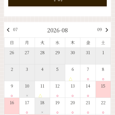
2026-08
keyboard_arrow_left
keyboard_arrow_right
07
09
日
月
火
水
木
金
土
26
27
28
29
30
31
1
2
3
4
5
6
7
8
△
○
○
9
10
11
12
13
14
15
○
×
△
○
○
○
16
17
18
19
20
21
22
○
×
○
○
○
○