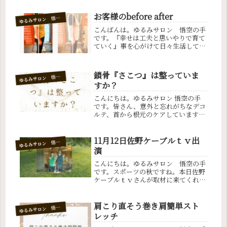
お正月は体を休めているものの、おい
しいものを食べ過ぎている方もいらっ
お客様のbefore after
ゆ
るみサロン 悟空の手
しゃるかもしれません。身体のため運
こんばんは。ゆるみサロン 悟空の手
動す...
です。『幸せは工夫と思いやりで育て
ていく』事を心がけて日々生活してい
ます。暑い日は、たまにサーティワン
のメロンシャーベットを食べていま
す。今回のお客様は7回ご来店下さっ
鎖骨『さこつ』は整っていま
ゆ
るみサロン 悟空の手
ている、とても行動力とパワーのある
すか？
素敵...
こんにちは。ゆるみサロン 悟空の手
です。皆さん、意外と忘れがちなデコ
ルテ、首から根元のケアしています
か?首を見れば年齢がわかると言われ
るように、デコルテは日差しを浴びや
すく、シミやシワができやすいです。
11月12日佐野ケーブルｔｖ出
ゆ
るみサロン 悟空の手
この部分のケアを怠ると一気に老けて
演
見え...
こんにちは。ゆるみサロン 悟空の手
です。スポーツの秋ですね。本日佐野
ケーブルｔｖさんが取材に来てくれま
した。取材スタッフのみなさん、みん
な素敵な方たちでとてもやりやすかっ
たです。特にインタビュアーのお姉さ
肩こり直そう巻き肩簡単スト
ゆ
るみサロン 悟空の手
んはとても親切で品が良く心配りを自
レッチ
然...