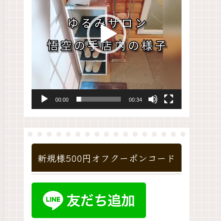
レ
ー
ヤ
ー
00:00
00:34
新規様500円オフクーポンコード