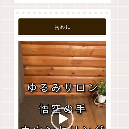
初めに
動
画
プ
レ
ー
ヤ
ー