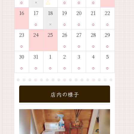
○
×
△
○
○
○
16
17
18
19
20
21
22
○
×
○
○
○
○
23
24
25
26
27
28
29
○
○
○
○
○
30
31
1
2
3
4
5
○
○
○
○
○
○
○
店内の様子
動
画
プ