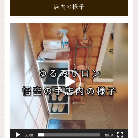
店内の様子
動
画
プ
レ
ー
ヤ
ー
00:00
00:34