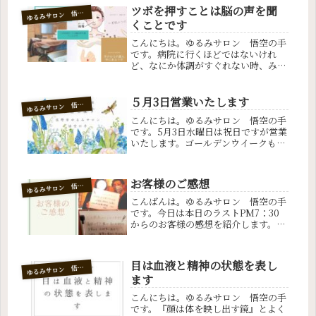
ツボを押すことは脳の声を聞
ゆ
るみサロン 悟空の手
くことです
こんにちは。ゆるみサロン 悟空の手
です。病院に行くほどではないけれ
ど、なにか体調がすぐれない時、みな
さんはどうしていますか？良く眠り、
体に良い食品を取るなど自分なりの健
康回復法をお持ちだと思います。不調
５月3日営業いたします
ゆ
るみサロン 悟空の手
は脳から発せられるSOSのサインです
こんにちは。ゆるみサロン 悟空の手
よ...
です。5月3日水曜日は祝日ですが営業
いたします。ゴールデンウイークも、
もうすぐですね。みなさんは色々な計
画立てていますか？ゴールデンウイー
クはどこも渋滞しているから、お家で
お客様のご感想
ゆ
るみサロン 悟空の手
のんびり過ごす方も多いかもしれま
せ...
こんばんは。ゆるみサロン 悟空の手
です。今日は本日のラストPM7：30
からのお客様の感想を紹介します。い
つも明るく笑顔で元気に頑張っている
責任感のある本日のラストのお客様で
す。😊本日のコースコース 全身ハン
目は血液と精神の状態を表し
ゆ
るみサロン 悟空の手
ドマッサージ 90分コース キャン...
ます
こんにちは。ゆるみサロン 悟空の手
です。『顔は体を映し出す鏡』とよく