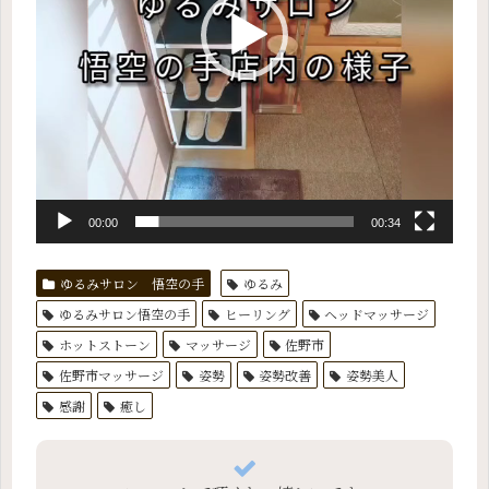
ー
00:00
00:34
ゆるみサロン 悟空の手
ゆるみ
ゆるみサロン悟空の手
ヒーリング
ヘッドマッサージ
ホットストーン
マッサージ
佐野市
佐野市マッサージ
姿勢
姿勢改善
姿勢美人
感謝
癒し