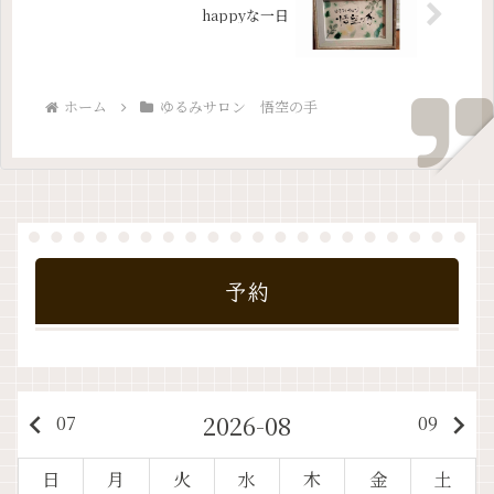
happyな一日
ホーム
ゆるみサロン 悟空の手
予約
2026-08
keyboard_arrow_left
keyboard_arrow_right
07
09
日
月
火
水
木
金
土