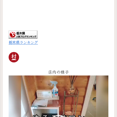
栃木県ランキング
店内の様子
動
画
プ
レ
ー
ヤ