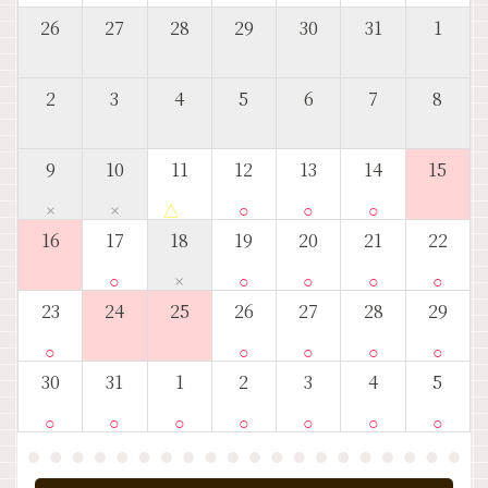
26
27
28
29
30
31
1
2
3
4
5
6
7
8
9
10
11
12
13
14
15
×
×
△
○
○
○
16
17
18
19
20
21
22
○
×
○
○
○
○
23
24
25
26
27
28
29
○
○
○
○
○
30
31
1
2
3
4
5
○
○
○
○
○
○
○