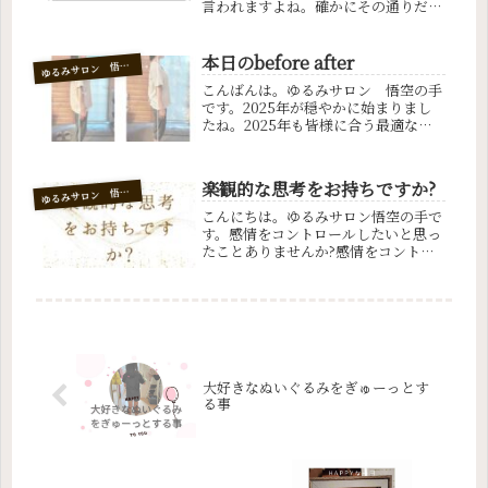
言われますよね。確かにその通りだと
思います。そして、私たちは相手の顔
を見ただけで無意識のうちに、その人
なりを判断してしまいますよね。健康
本日のbefore after
ゆ
るみサロン 悟空の手
そうな人は顔に出ています。顔が人に
こんばんは。ゆるみサロン 悟空の手
与...
です。2025年が穏やかに始まりまし
たね。2025年も皆様に合う最適な場
所で幸せに生きられますように。『人
生を幸せに豊かに楽しく笑顔で過ごせ
る場所や環境に身を置く事が、最優先
楽観的な思考をお持ちですか?
ゆ
るみサロン 悟空の手
であるべきではないでしょうか』と...
こんにちは。ゆるみサロン悟空の手で
す。感情をコントロールしたいと思っ
たことありませんか?感情をコントロ
ールできれば、機嫌よく人生を送れる
気はしませんか?中国医学では3000年
も昔から人間は『心身一如』、体と心
は一体であることが知られています...
大好きなぬいぐるみをぎゅーっとす
る事