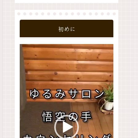
初めに
動
画
プ
レ
ー
ヤ
ー