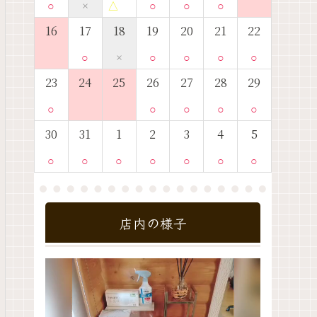
○
×
△
○
○
○
16
17
18
19
20
21
22
○
×
○
○
○
○
23
24
25
26
27
28
29
○
○
○
○
○
30
31
1
2
3
4
5
○
○
○
○
○
○
○
店内の様子
動
画
プ