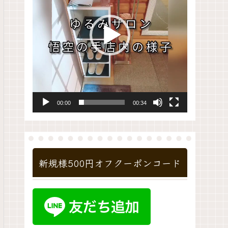
レ
ー
ヤ
ー
00:00
00:34
新規様500円オフクーポンコード