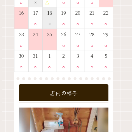
○
×
△
○
○
○
16
17
18
19
20
21
22
○
×
○
○
○
○
23
24
25
26
27
28
29
○
○
○
○
○
30
31
1
2
3
4
5
○
○
○
○
○
○
○
店内の様子
動
画
プ