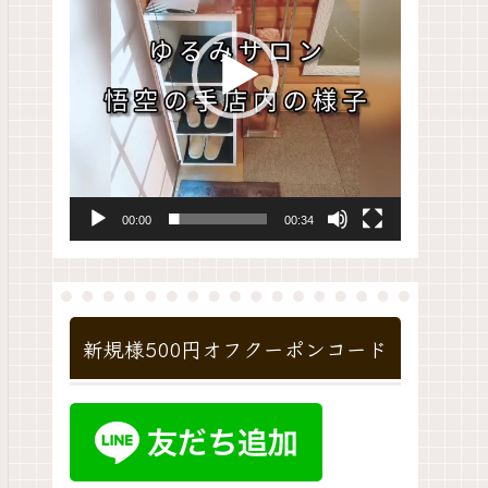
レ
ー
ヤ
ー
00:00
00:34
新規様500円オフクーポンコード