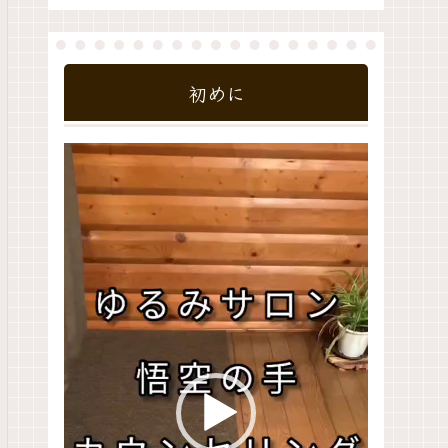
初めに
動
画
プ
レ
ー
ヤ
ー