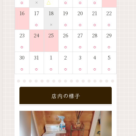
○
×
△
○
○
○
16
17
18
19
20
21
22
○
×
○
○
○
○
23
24
25
26
27
28
29
○
○
○
○
○
30
31
1
2
3
4
5
○
○
○
○
○
○
○
店内の様子
動
画
プ