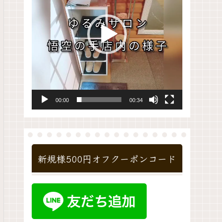
レ
ー
ヤ
ー
00:00
00:34
新規様500円オフクーポンコード